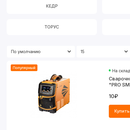
КЕДР
ТОРУС
Популярный
На скла
Cварочн
"PRO SM
10₽
Купить