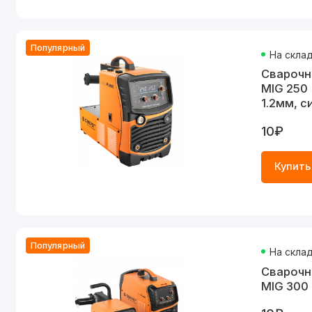
Популярный
На скла
Cварочн
MIG 250 
1.2мм, с
10₽
Купить
Популярный
На скла
Cварочн
MIG 300