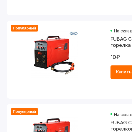
Популярный
На скла
FUBAG С
горелка
10₽
Купить
Популярный
На скла
FUBAG С
горелкой