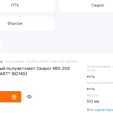
ПТК
Сварог
Форсаж
де
Код товара: SV_PRO SMART MIG 200 (N214S)
Антизалипание э
ый полуавтомат Сварог MIG 200
Stick)
ART" (N214S)
есть
Быстрый поджиг 
есть
Высота
503 мм
Диаметр кассет
Все характер
проволоки