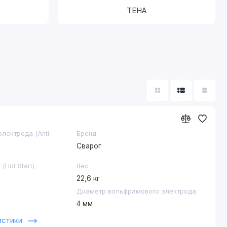
ТЕНА
лектрода (Anti
Бренд
Сварог
(Hot Start)
Вес
22,6 кг
Диаметр вольфрамового электрода
4 мм
ы для сварочной
Диаметр электрода
истики