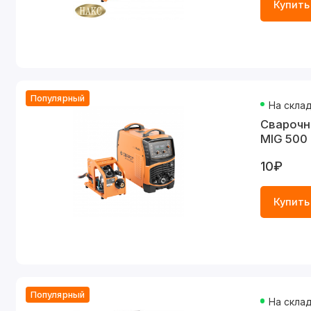
Купить
Популярный
На скла
Cварочн
MIG 500 
10₽
Купить
Популярный
На скла