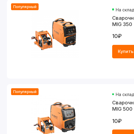
Популярный
На скла
Cварочн
MIG 350 
10₽
Купить
Популярный
На скла
Cварочн
MIG 500 
10₽