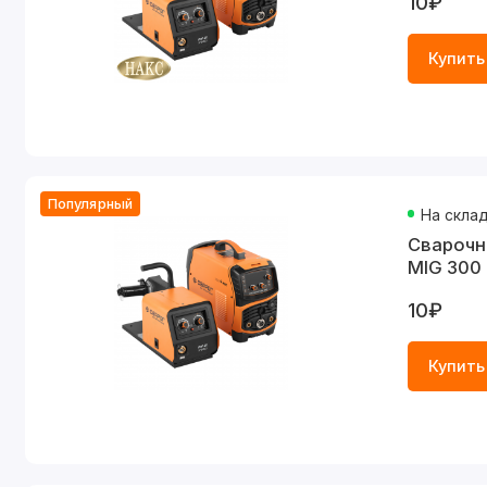
10₽
Купить
Популярный
На скла
Cварочн
MIG 300 
10₽
Купить