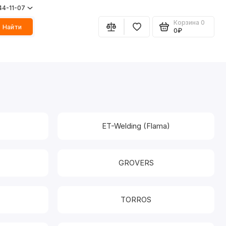
44-11-07
Корзина
0
Найти
0₽
ET-Welding (Flama)
GROVERS
TORROS