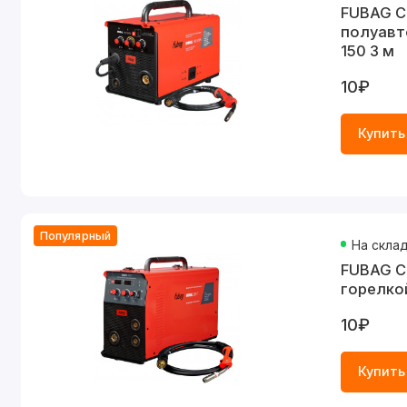
FUBAG С
полуавт
150 3 м
10₽
Купить
Популярный
На скла
FUBAG С
горелкой
10₽
Купить