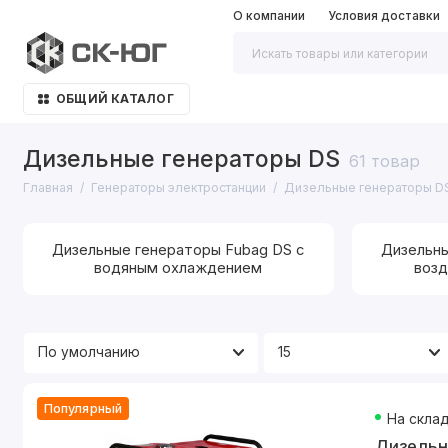
О компании
Условия доставки
ОБЩИЙ КАТАЛОГ
Дизельные генераторы DS
61 товар
Главная
Генераторы электростанции
Дизельные генераторы D
Дизельные генераторы Fubag DS с
Дизельны
водяным охлаждением
воз
Популярный
На скла
Дизельн