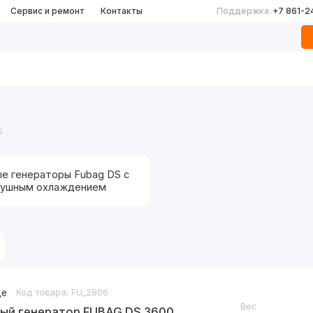
Сервис и ремонт
Контакты
Поддержка
+7 861-2
S
е генераторы Fubag DS с
душным охлаждением
де
Код товара: FU_2806
Вес
ый генератор FUBAG DS 3600