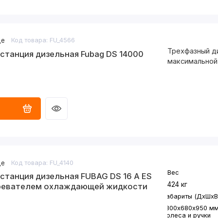
дизель
Частота
50 Гц
де
Код товара: FU_4566
Трехфазный д
Электростарте
станция дизельная Fubag DS 14000
максимальной
есть
де
Код товара: FU_4140
Вес
станция дизельная FUBAG DS 16 A ES
424 кг
ревателем охлаждающей жидкости
Габариты (ДхШхВ
1300х680х950 м
Колеса и ручки