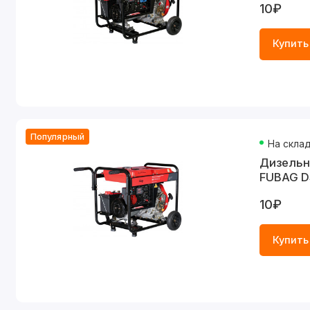
10₽
Купить
Популярный
На скла
Дизельн
FUBAG D
10₽
Купить