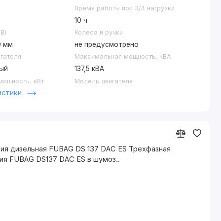
93.75/75
Время работы при 3/4 нагрузки
Номинальный ток, A
10 ч
135
В)
Колеса и ручки
Скоро в продаже
0 мм
не предусмотрено
Да
игателя
Максимальная мощность, кВА
Уровень шума, дБ (7м)
ый
137,5 кВА
75
ощность, кВт
Модель двигателя
м
Частота, Гц
истики
FD6105AZLD
50
щность, кВА
Номинальная мощность, кВт
, об/мин
Ширина товара, мм
100 кВт
1150
апряжение
Объем топливного бака
220 л
ия дизельная FUBAG DS 137 DAC ES Трехфазная
Система автоматического запуска
ия FUBAG DS137 DAC ES в шумоз..
возможна установка
(дополнительная опция)
Тип электростанции
с электростартером
Уровень шума