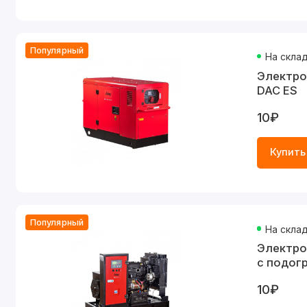
Популярный
На скла
Электро
DAC ES
10₽
Купить
Популярный
На скла
Электро
с подог
10₽