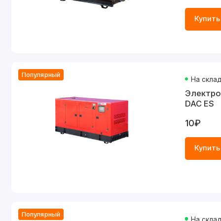
Купить
Популярный
На скла
Электро
DAC ES
10₽
Купить
Популярный
На скла