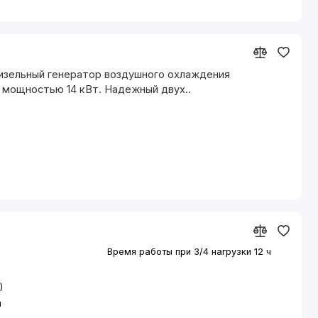
85 дБ
Электрический подогреватель
охлаждающей жидкости
возможна установка
(дополнительная опция)
изельный генератор воздушного охлаждения
р
 мощностью 14 кВт. Надежный двух..
Время работы при 3/4 нагрузки
12 ч
)
м