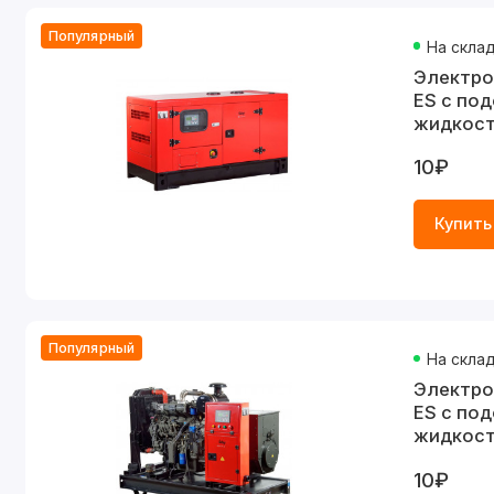
Популярный
На скла
Электростанц
ES с по
жидкос
10₽
Купить
Популярный
На скла
Электро
ES с по
жидкос
10₽