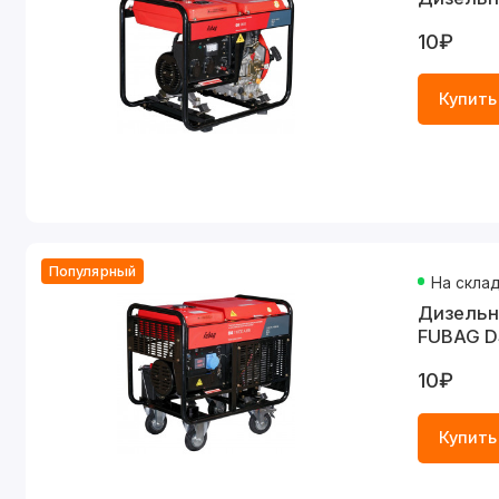
10₽
Купить
Популярный
На скла
Дизельн
FUBAG D
10₽
Купить