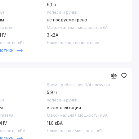
9,1 ч
В)
Колеса и ручки
мм
не предусмотрено
игателя
Максимальная мощность, кВА
OHV
3 кВА
щность, кВт
Номинальное напряжение
истики
220 В
го бака
Оснащение
2 розетка 220В/16А
Система автоматического запуска
не предусмотрена
Время работы при 3/4 нагрузки
Тип электростанции
5.9 ч
с ручным стартером
В)
Колеса и ручки
Уровень шума
мм
в комплектации
80 дБ
игателя
Максимальная мощность, кВА
Электростартер
 OHV
11.0 кВА
нет
щность, кВА
Номинальная мощность, кВт
истики
10 кВт