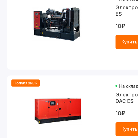
Электро
ES
10₽
Купить
Популярный
На скла
Электро
DAC ES
10₽
Купить