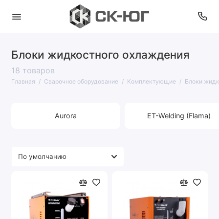
Блоки жидкостного охлаждения
18 товаров
Главная
Сварочное оборудование
Комплектующие
Блоки жидк
Aurora
ET-Welding (Flama)