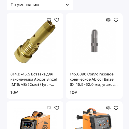
014.D745.5 Вставка для
145.0090 Сопло газовое
наконечника Abicor Binzel
коническое Abicor Binzel
(M16/M8/52мм) (1уп. -
(D=15.5х62.0 мм, упаковка
5шт.)
10 шт.)
10₽
10₽