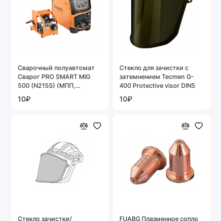
Cварочный полуавтомат
Cтекло для зачистки с
Сварог PRO SMART MIG
затемнением Tecmen G-
500 (N215S) (МПП,
400 Protective visor DIN5
горелка, синергетика)
10₽
10₽
Cтекло зачистки/
FUABG Плазменное сопло