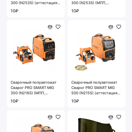
300 (N253S) (аттестация
300 (N253S) (МПП,
НАКС)
горелка, синергетика)
10₽
10₽
Cварочный полуавтомат
Cварочный полуавтомат
Сварог PRO SMART MIG
Сварог PRO SMART MIG
350 (N216S) (МПП,
500 (N215S) (аттестация
горелка, синергетика)
НАКС)
10₽
10₽