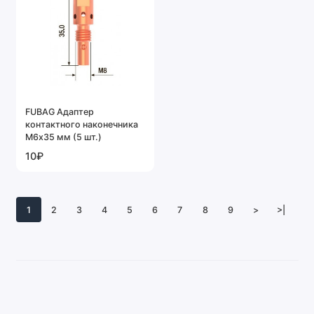
FUBAG Адаптер
контактного наконечника
M6х35 мм (5 шт.)
10₽
1
2
3
4
5
6
7
8
9
>
>|