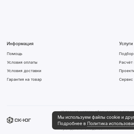
Информация
Услуги
Помощь
Подбор
Условия оплаты
Расчёт
Условия доставки
Проект
Гарантия на товар
Сервис
Интернет-магазин оборудования для ст
Информация на сайте, касающаяся харак
Мы используем файлы cookie и дру
носит информационный характер и ни пр
Подробнее в
Политика использова
публичной офертой, определяемой пол
Гражданского кодекса РФ.