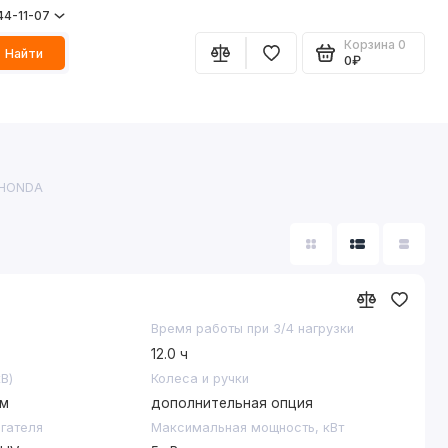
44-11-07
Корзина
0
Найти
0₽
 HONDA
Время работы при 3/4 нагрузки
12.0 ч
В)
Колеса и ручки
мм
дополнительная опция
игателя
Максимальная мощность, кВт