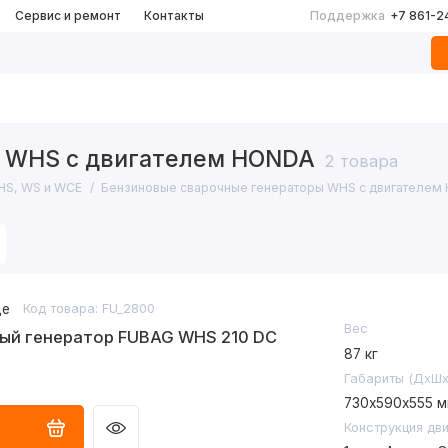
Сервис и ремонт
Контакты
Поддержка
+7 861-2
 WHS с двигателем HONDA
2 товара
HS, WS и WCE
Бензиновые сварочные генераторы WHS с двигателем
де
Код товара: FU_2800
Вес
ый генератор FUBAG WHS 210 DC
87 кг
Габариты (ДхШх
730х590х555 
Конструкция дв